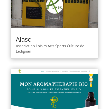
Alasc
Association Loisirs Arts Sports Culture de
Lédignan